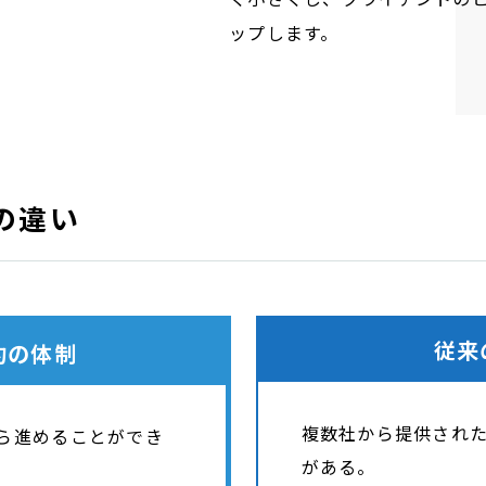
ップします。
の違い
従来
約の体制
複数社から提供され
ら進めることができ
がある。